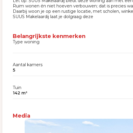
Let op: SUUS Makelaardij biedt deze woning aan met een b
Ruim wonen én niet hoeven verbouwen; dat is precies wat 
Daarbij woon je op een rustige locatie, met scholen, wink
SUUS Makelaardij laat je dolgraag deze
Belangrijkste kenmerken
Type woning
Aantal kamers
5
Tuin
142 m²
Media