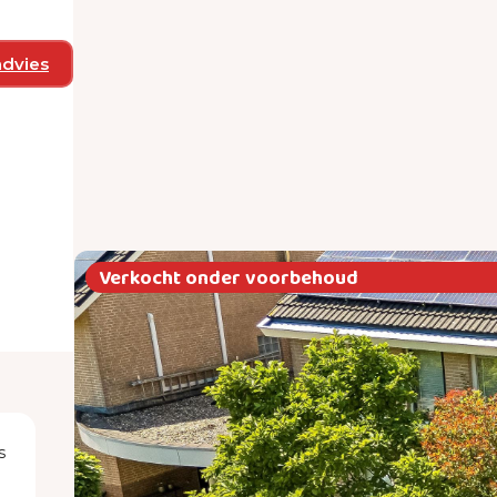
advies
Verkocht onder voorbehoud
s