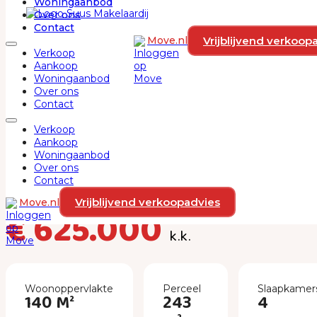
Woningaanbod
Ga naar hoofdinhoud
Ga naar voettekst
Over ons
Contact
Vrijblijvend verkoop
Move.nl
Verkoop
Aankoop
Woningaanbod
Over ons
Contact
Verkoop
Aankoop
Woningaanbod
Kornetstraat 26
Over ons
Contact
1312 XG, ALMERE
Vrijblijvend verkoopadvies
Move.nl
€ 625.000
k.k.
Woonoppervlakte
Perceel
Slaapkamer
140 M²
243
4