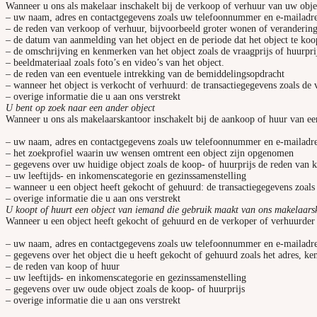
Wanneer u ons als makelaar inschakelt bij de verkoop of verhuur van uw obje
– uw naam, adres en contactgegevens zoals uw telefoonnummer en e-mailadr
– de reden van verkoop of verhuur, bijvoorbeeld groter wonen of veranderin
– de datum van aanmelding van het object en de periode dat het object te koop
– de omschrijving en kenmerken van het object zoals de vraagprijs of huurpr
– beeldmateriaal zoals foto’s en video’s van het object.
– de reden van een eventuele intrekking van de bemiddelingsopdracht
– wanneer het object is verkocht of verhuurd: de transactiegegevens zoals de 
– overige informatie die u aan ons verstrekt
U bent op zoek naar een ander object
Wanneer u ons als makelaarskantoor inschakelt bij de aankoop of huur van een
– uw naam, adres en contactgegevens zoals uw telefoonnummer en e-mailadr
– het zoekprofiel waarin uw wensen omtrent een object zijn opgenomen
– gegevens over uw huidige object zoals de koop- of huurprijs de reden van 
– uw leeftijds- en inkomenscategorie en gezinssamenstelling
– wanneer u een object heeft gekocht of gehuurd: de transactiegegevens zoals
– overige informatie die u aan ons verstrekt
U koopt of huurt een object van iemand die gebruik maakt van ons makelaar
Wanneer u een object heeft gekocht of gehuurd en de verkoper of verhuurder 
– uw naam, adres en contactgegevens zoals uw telefoonnummer en e-mailadr
– gegevens over het object die u heeft gekocht of gehuurd zoals het adres, ke
– de reden van koop of huur
– uw leeftijds- en inkomenscategorie en gezinssamenstelling
– gegevens over uw oude object zoals de koop- of huurprijs
– overige informatie die u aan ons verstrekt