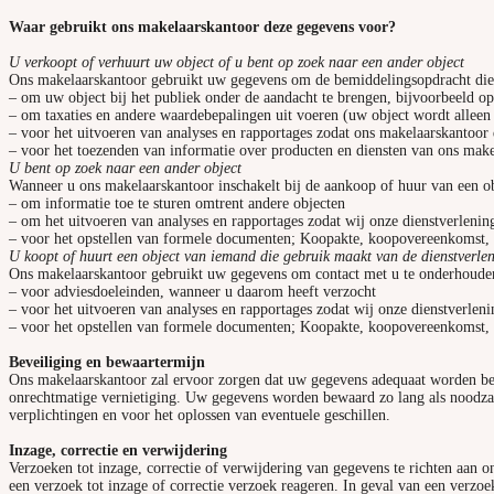
Waar gebruikt ons makelaarskantoor deze gegevens voor?
U verkoopt of verhuurt uw object of u bent op zoek naar een ander object
Ons makelaarskantoor gebruikt uw gegevens om de bemiddelingsopdracht die 
– om uw object bij het publiek onder de aandacht te brengen, bijvoorbeeld o
– om taxaties en andere waardebepalingen uit voeren (uw object wordt alleen 
– voor het uitvoeren van analyses en rapportages zodat ons makelaarskantoor 
– voor het toezenden van informatie over producten en diensten van ons mak
U bent op zoek naar een ander object
Wanneer u ons makelaarskantoor inschakelt bij de aankoop of huur van een ob
– om informatie toe te sturen omtrent andere objecten
– om het uitvoeren van analyses en rapportages zodat wij onze dienstverleni
– voor het opstellen van formele documenten; Koopakte, koopovereenkomst,
U koopt of huurt een object van iemand die gebruik maakt van de dienstverle
Ons makelaarskantoor gebruikt uw gegevens om contact met u te onderhoude
– voor adviesdoeleinden, wanneer u daarom heeft verzocht
– voor het uitvoeren van analyses en rapportages zodat wij onze dienstverlen
– voor het opstellen van formele documenten; Koopakte, koopovereenkomst,
Beveiliging en bewaartermijn
Ons makelaarskantoor zal ervoor zorgen dat uw gegevens adequaat worden be
onrechtmatige vernietiging. Uw gegevens worden bewaard zo lang als noodzake
verplichtingen en voor het oplossen van eventuele geschillen.
Inzage, correctie en verwijdering
Verzoeken tot inzage, correctie of verwijdering van gegevens te richten aan
een verzoek tot inzage of correctie verzoek reageren. In geval van een verzo