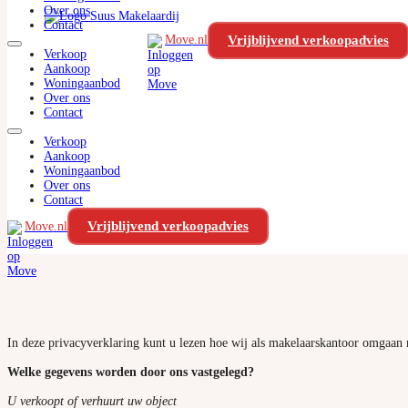
Over ons
Ga naar hoofdinhoud
Ga naar voettekst
Contact
Vrijblijvend verkoopadvies
Move.nl
Verkoop
Aankoop
Woningaanbod
Over ons
Contact
Verkoop
Aankoop
Home
/
Privacyverklaring
Woningaanbod
Pr
Over ons
Contact
Vrijblijvend verkoopadvies
Move.nl
In deze privacyverklaring kunt u lezen hoe wij als makelaarskantoor omgaa
Welke gegevens worden door ons vastgelegd?
U verkoopt of verhuurt uw object