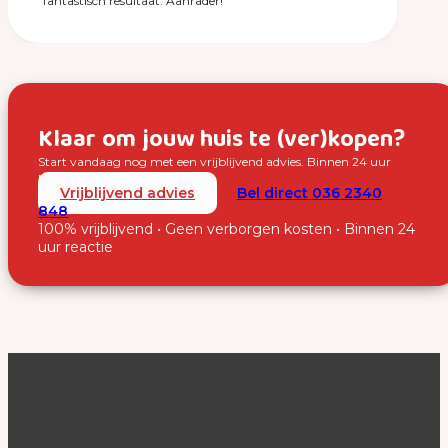
fantastisch resultaat. Aanrader!”
Over SUUS
Klaar om jouw huis te (ver)kopen?
Start vandaag nog met een vrijblijvend advies. Binnen 24 uur
nemen wij contact met je op.
Vrijblijvend advies
Bel direct 036 2340
848
100% vrijblijvend • Geen verborgen kosten • Binnen 24
uur reactie