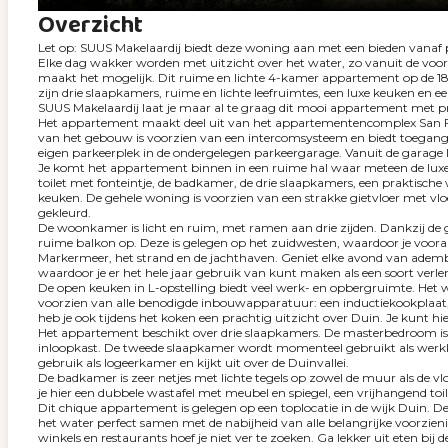
Overzicht
Let op: SUUS Makelaardij biedt deze woning aan met een bieden vanaf p
Elke dag wakker worden met uitzicht over het water, zo vanuit de voo
maakt het mogelijk. Dit ruime en lichte 4-kamer appartement op de 18e
zijn drie slaapkamers, ruime en lichte leefruimtes, een luxe keuken en
SUUS Makelaardij laat je maar al te graag dit mooi appartement met pra
Het appartement maakt deel uit van het appartementencomplex San Franc
van het gebouw is voorzien van een intercomsysteem en biedt toegang t
eigen parkeerplek in de ondergelegen parkeergarage. Vanuit de garage 
Je komt het appartement binnen in een ruime hal waar meteen de luxe a
toilet met fonteintje, de badkamer, de drie slaapkamers, een praktis
keuken. De gehele woning is voorzien van een strakke gietvloer met vloe
gekleurd.
De woonkamer is licht en ruim, met ramen aan drie zijden. Dankzij de gro
ruime balkon op. Deze is gelegen op het zuidwesten, waardoor je vooral
Markermeer, het strand en de jachthaven. Geniet elke avond van adembe
waardoor je er het hele jaar gebruik van kunt maken als een soort verle
De open keuken in L-opstelling biedt veel werk- en opbergruimte. Het 
voorzien van alle benodigde inbouwapparatuur: een inductiekookplaat,
heb je ook tijdens het koken een prachtig uitzicht over Duin. Je kunt hi
Het appartement beschikt over drie slaapkamers. De masterbedroom is 
inloopkast. De tweede slaapkamer wordt momenteel gebruikt als werkk
gebruik als logeerkamer en kijkt uit over de Duinvallei.
De badkamer is zeer netjes met lichte tegels op zowel de muur als de v
je hier een dubbele wastafel met meubel en spiegel, een vrijhangend toi
Dit chique appartement is gelegen op een toplocatie in de wijk Duin. Dez
het water perfect samen met de nabijheid van alle belangrijke voorzien
winkels en restaurants hoef je niet ver te zoeken. Ga lekker uit eten bij 