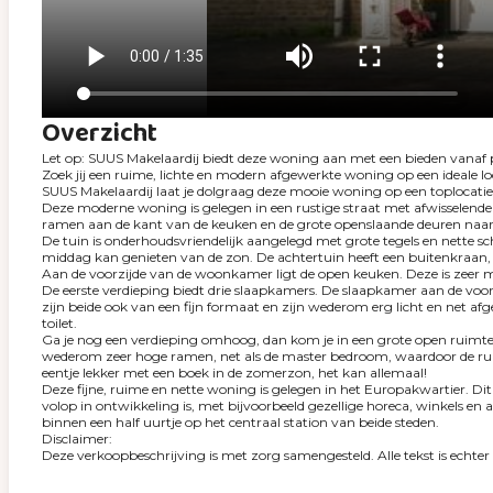
Overzicht
Let op: SUUS Makelaardij biedt deze woning aan met een bieden vanaf p
Zoek jij een ruime, lichte en modern afgewerkte woning op een ideale lo
SUUS Makelaardij laat je dolgraag deze mooie woning op een toplocatie 
Deze moderne woning is gelegen in een rustige straat met afwisselende 
ramen aan de kant van de keuken en de grote openslaande deuren naar 
De tuin is onderhoudsvriendelijk aangelegd met grote tegels en nette schu
middag kan genieten van de zon. De achtertuin heeft een buitenkraan, e
Aan de voorzijde van de woonkamer ligt de open keuken. Deze is zeer 
De eerste verdieping biedt drie slaapkamers. De slaapkamer aan de voor
zijn beide ook van een fijn formaat en zijn wederom erg licht en net a
toilet.
Ga je nog een verdieping omhoog, dan kom je in een grote open ruimte 
wederom zeer hoge ramen, net als de master bedroom, waardoor de ruimte z
eentje lekker met een boek in de zomerzon, het kan allemaal!
Deze fijne, ruime en nette woning is gelegen in het Europakwartier. Dit
volop in ontwikkeling is, met bijvoorbeeld gezellige horeca, winkels en
binnen een half uurtje op het centraal station van beide steden.
Disclaimer:
Deze verkoopbeschrijving is met zorg samengesteld. Alle tekst is echt