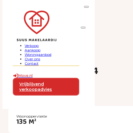
Ga naar hoofdinhoud
Ga naar voettekst
Verkoop
Aankoop
Woningaanbod
Over ons
Contact
Schotlandstraat 44
Move.nl
€ 500.000
Vrijblijvend
verkoopadvies
k.k.
Woonoppervlakte
135 M²