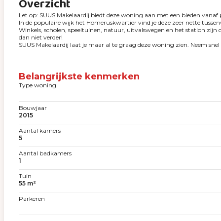
Overzicht
Let op: SUUS Makelaardij biedt deze woning aan met een bieden vanaf p
In de populaire wijk het Homeruskwartier vind je deze zeer nette tussenw
Winkels, scholen, speeltuinen, natuur, uitvalswegen en het station zij
dan niet verder!
SUUS Makelaardij laat je maar al te graag deze woning zien. Neem snel 
Belangrijkste kenmerken
Type woning
Bouwjaar
2015
Aantal kamers
5
Aantal badkamers
1
Tuin
55 m²
Parkeren