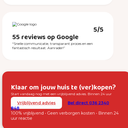
5/5
55 reviews op Google
“Snelle communicatie, transparant proces en een
fantastisch resultaat. Aanrader!”
Over SUUS
Klaar om jouw huis te (ver)kopen?
Start vandaag nog met een vrijblijvend advies. Binnen 24 uur
nemen wij contact met je op.
Vrijblijvend advies
Bel direct 036 2340
848
100% vrijblijvend • Geen verborgen kosten • Binnen 24
uur reactie