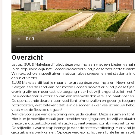
Overzicht
Let op: SUUS Makelaardij biedt deze woning aan met een bieden vanaf p
In de populaire wijk het Homeruskwartier vind je deze zeer nette tussenw
Winkels, scholen, speeltuinen, natuur, uitvalswegen en het station zij
dan niet verder!
SUUS Makelaardij laat je maar al te graag deze woning zien. Neem snel 
Gelegen aan de rand van het mooie Homeruskwartier, vind je deze fijne 
woning zijn de meterkast, de toegang naar het vrijhangend toilet met 
De woonkamer is voorzien van een sfeervolle donkere laminaatvloer en de
De openslaande deuren laten veel licht binnenvallen en geven je toegang 
noordoosten, wat betekent dat je in de zomer lekker veel schaduw hebt. 
vaak met de fiets op uit gaat!
Aan de voorzijde van de woning vind je de keuken. Deze is ruim en lich
Hier kun je heerlijke maaltijden bereiden voor je gasten, terwijl ze pla
vriezer, inductiekookplaat, afzuigkap, vaatwasser, combimagnetron en 
De stijlvolle, zwarte trap brengt je naar de eerste verdieping. Hier vin
gebruik is als werkkamer. Op deze verdieping ligt een lichte laminaatvl