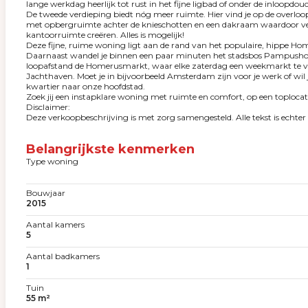
lange werkdag heerlijk tot rust in het fijne ligbad of onder de inloopdo
De tweede verdieping biedt nóg meer ruimte. Hier vind je op de overloo
met opbergruimte achter de knieschotten en een dakraam waardoor veel
kantoorruimte creëren. Alles is mogelijk!
Deze fijne, ruime woning ligt aan de rand van het populaire, hippe Home
Daarnaast wandel je binnen een paar minuten het stadsbos Pampushout 
loopafstand de Homerusmarkt, waar elke zaterdag een weekmarkt te vin
Jachthaven. Moet je in bijvoorbeeld Amsterdam zijn voor je werk of wil je
kwartier naar onze hoofdstad.
Zoek jij een instapklare woning met ruimte en comfort, op een toplocatie,
Disclaimer:
Deze verkoopbeschrijving is met zorg samengesteld. Alle tekst is echt
Belangrijkste kenmerken
Type woning
Bouwjaar
2015
Aantal kamers
5
Aantal badkamers
1
Tuin
55 m²