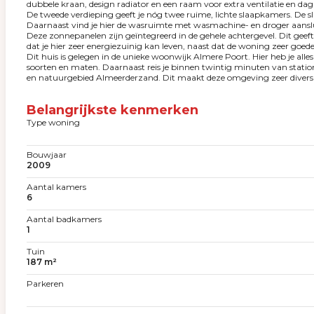
dubbele kraan, design radiator en een raam voor extra ventilatie en dagl
De tweede verdieping geeft je nóg twee ruime, lichte slaapkamers. De sl
Daarnaast vind je hier de wasruimte met wasmachine- en droger aanslu
Deze zonnepanelen zijn geïntegreerd in de gehele achtergevel. Dit geeft
dat je hier zeer energiezuinig kan leven, naast dat de woning zeer goede
Dit huis is gelegen in de unieke woonwijk Almere Poort. Hier heb je all
soorten en maten. Daarnaast reis je binnen twintig minuten van statio
en natuurgebied Almeerderzand. Dit maakt deze omgeving zeer divers en
Belangrijkste kenmerken
Type woning
Bouwjaar
2009
Aantal kamers
6
Aantal badkamers
1
Tuin
187 m²
Parkeren