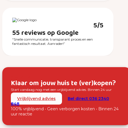
5/5
55 reviews op Google
“Snelle communicatie, transparant proces en een
fantastisch resultaat. Aanrader!”
Over SUUS
Klaar om jouw huis te (ver)kopen?
Start vandaag nog met een vrijblijvend advies. Binnen 24 uur
nemen wij contact met je op.
Vrijblijvend advies
Bel direct 036 2340
848
100% vrijblijvend • Geen verborgen kosten • Binnen 24
uur reactie