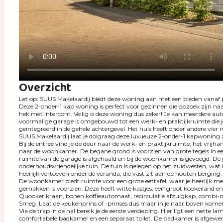
Overzicht
Let op: SUUS Makelaardij biedt deze woning aan met een bieden vanaf p
Deze 2-onder-1 kap woning is perfect voor gezinnen die opzoek zijn naar
hek met intercom. Veilig is deze woning dus zeker! Je kan meerdere aut
voormalige garage is omgebouwd tot een werk- en praktijkruimte die je
geïntegreerd in de gehele achtergevel. Het huis heeft onder andere vie
SUUS Makelaardij laat je dolgraag deze luxueuze 2-onder-1 kapwoning 
Bij de entree vind je de deur naar de werk- en praktijkruimte, het vrij
naar de woonkamer. De begane grond is voorzien van grote tegels in ee
ruimte van de garage is afgehaald en bij de woonkamer is gevoegd. De gro
onderhoudsvriendelijke tuin. De tuin is gelegen op het zuidwesten, wat
heerlijk vertoeven onder de veranda, die vast zit aan de houten berging.
De woonkamer biedt ruimte voor een grote eettafel, waar je heerlijk met 
gemakken is voorzien. Deze heeft witte kastjes, een groot kookeiland 
Quooker kraan, bonen koffieautomaat, recirculatie afzuigkap, combi-m
Smeg. Laat de keukenprins of -prinses dus maar in je naar boven kome
Via de trap in de hal bereik je de eerste verdieping. Hier ligt een nette
comfortabele badkamer en een separaat toilet. De badkamer is afgewerk