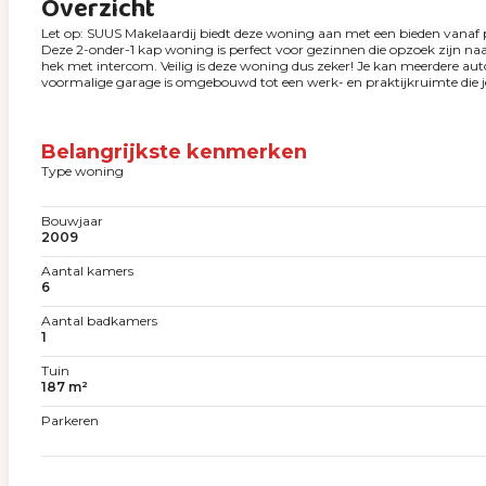
Overzicht
Let op: SUUS Makelaardij biedt deze woning aan met een bieden vanaf p
Deze 2-onder-1 kap woning is perfect voor gezinnen die opzoek zijn naar
hek met intercom. Veilig is deze woning dus zeker! Je kan meerdere aut
voormalige garage is omgebouwd tot een werk- en praktijkruimte die je
Belangrijkste kenmerken
Type woning
Bouwjaar
2009
Aantal kamers
6
Aantal badkamers
1
Tuin
187 m²
Parkeren