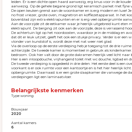
leiden. Er is een dichte open haard aanwezig, erg knus voor in de koud
aanwezig. Op de gehele begane grond ligt keramisch parket met fijne
De open keuken grenst aan de woonkamer en is erg modern en luxe! Je bes
no frost vriezer, grote oven, magnetron en koffiezetapparaat. In het ko
bovenblad zijn extra elektrapunten en er is erg veel opbergruimte aanw
Aan de voorzijde zit de eetkamer waar je heerlijk uitgebreid kunt eten m
elektrapunt. De berging zit ook aan de voorzijde, deze is verrassend hoo
De achtertuin ligt op het noordoosten, waardoor je in de middag en a
dat dit er leuk uitziet, geeft het ook een stukje privacy. Verder is er
vlonder van kunststof is, wordt deze met nat weer niet glad.
Via de overloop op de eerste verdieping heb je toegang tot de drie ruim
achterzijde. De tweede kamer is momenteel in gebruik als kinderkamer. D
bedroom. Ook hier valt door de grote dakramen heerlijk veel licht naa
Hier is een inloopdouche, vrijhangend toilet met wc douche, ligbad en 
De tweede verdieping is opgedeeld in drie delen. Het eerste deel is ee
voorkant is er ook ruimte voor een kantoortje en is het hier heerlijk li
opbergruimte. Daarnaast is er een grote slaapkamer die vanwege de dak
verdiepingen ligt een laminaatvloer.
Belangrijkste kenmerken
Type woning
Bouwjaar
2020
Aantal kamers
6