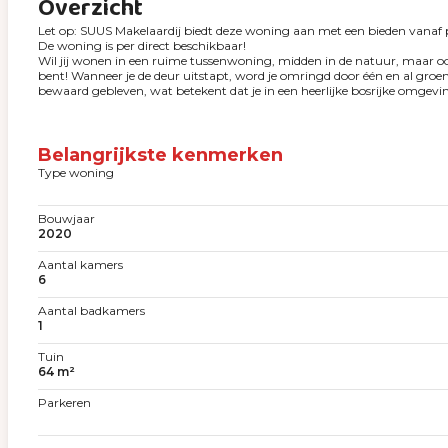
Overzicht
Let op: SUUS Makelaardij biedt deze woning aan met een bieden vanaf p
De woning is per direct beschikbaar!
Wil jij wonen in een ruime tussenwoning, midden in de natuur, maar o
bent! Wanneer je de deur uitstapt, word je omringd door één en al groen
bewaard gebleven, wat betekent dat je in een heerlijke bosrijke omgevi
Belangrijkste kenmerken
Type woning
Bouwjaar
2020
Aantal kamers
6
Aantal badkamers
1
Tuin
64 m²
Parkeren