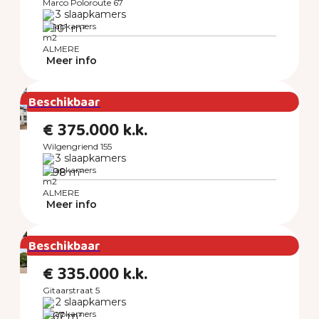
Marco Poloroute 67
3 slaapkamers
101 m²
ALMERE
Meer info
Beschikbaar
€ 375.000 k.k.
Wilgengriend 155
3 slaapkamers
98 m²
ALMERE
Meer info
Beschikbaar
€ 335.000 k.k.
Gitaarstraat 5
2 slaapkamers
67 m²