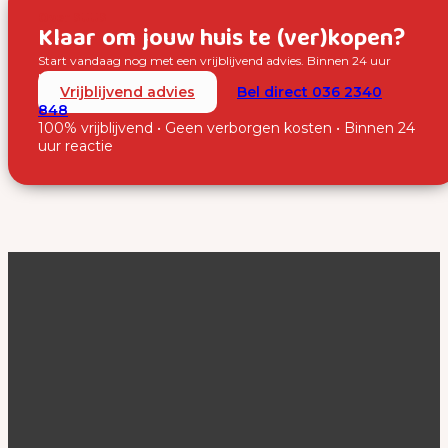
Over SUUS
Klaar om jouw huis te (ver)kopen?
Start vandaag nog met een vrijblijvend advies. Binnen 24 uur
nemen wij contact met je op.
Vrijblijvend advies
Bel direct 036 2340
848
100% vrijblijvend • Geen verborgen kosten • Binnen 24
uur reactie
SUUS Makelaardij
De makelaar van Almere. Persoonlijk, professioneel en
resultaatgericht.