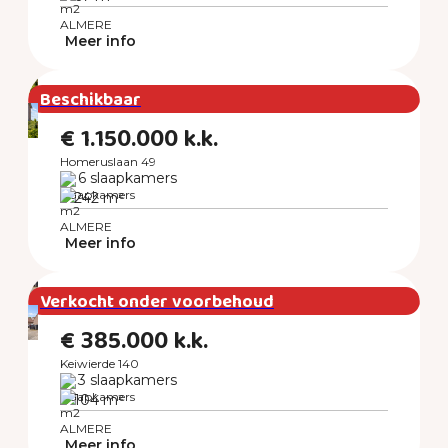
ALMERE
Meer info
Beschikbaar
€ 1.150.000 k.k.
Homeruslaan 49
6 slaapkamers
242 m²
ALMERE
Meer info
Verkocht onder voorbehoud
€ 385.000 k.k.
Keiwierde 140
3 slaapkamers
104 m²
ALMERE
Meer info