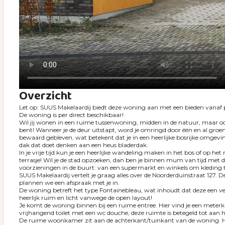
Overzicht
Let op: SUUS Makelaardij biedt deze woning aan met een bieden vanaf p
De woning is per direct beschikbaar!
Wil jij wonen in een ruime tussenwoning, midden in de natuur, maar o
bent! Wanneer je de deur uitstapt, word je omringd door één en al groen
bewaard gebleven, wat betekent dat je in een heerlijke bosrijke omge
dak dat doet denken aan een heus bladerdak.
In je vrije tijd kun je een heerlijke wandeling maken in het bos of op 
terrasje! Wil je de stad opzoeken, dan ben je binnen mum van tijd met 
voorzieningen in de buurt: van een supermarkt en winkels om kleding t
SUUS Makelaardij vertelt je graag alles over de Noorderduinstraat 127. 
plannen we een afspraak met je in.
De woning betreft het type Fontainebleau, wat inhoudt dat deze een ver
heerlijk ruim en licht vanwege de open layout!
Je komt de woning binnen bij een ruime entree. Hier vind je een meterk
vrijhangend toilet met een wc douche, deze ruimte is betegeld tot aan h
De ruime woonkamer zit aan de achterkant/tuinkant van de woning. Hier 