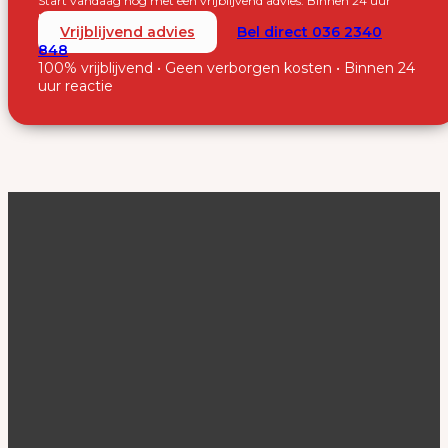
Start vandaag nog met een vrijblijvend advies. Binnen 24 uur
nemen wij contact met je op.
Vrijblijvend advies
Bel direct 036 2340
848
100% vrijblijvend • Geen verborgen kosten • Binnen 24
uur reactie
SUUS Makelaardij
De makelaar van Almere. Persoonlijk, professioneel en
resultaatgericht.