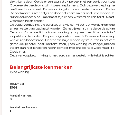
elektrische deur. Ook is er een extra stuk perceel met een oprit voor twe
Op de eerste verdieping zijn twee slaapkamers. Ook deze verdieping heef
heeft een inbouwkast. Deze is nu in gebruik als master bedroom. De tw
De badkamer is zeer netjes en door het raam valt er veel licht binnen. Da
ruime douchecabine. Daarnaast zijn er een wastafel en een toilet. Naa
wasmachine en droger.
De zolderverdieping, die bereikbaar is via een vlizotrap, wordt mom
en een vaste trap geplaatst worden. Zo heb je een ruime derde slaapka
Deze comfortabele, lichte tussenwoning ligt op een zeer fijne locatie in
loopafstand te vinden. De prachtige natuur van de Bussumerheide is op s
winkels op loopafstand. Daarnaast sta je binnen vijf minuten in het ce
gemakkelijk bereikbaar. Kortom: zoek jij een woning vol mogelijkheden 
Wacht dan niet langer en neem contact met ons op. Wie weet mag jij d
Disclaimer:
Deze verkoopbeschrijving is met zorg samengesteld. Alle tekst is echt
Belangrijkste kenmerken
Type woning
Bouwjaar
1964
Aantal kamers
3
Aantal badkamers
1