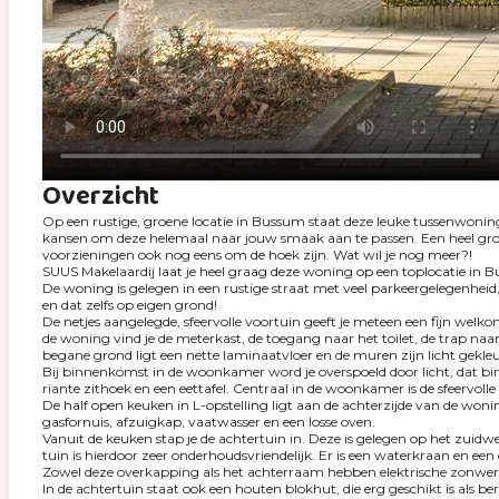
Overzicht
Op een rustige, groene locatie in Bussum staat deze leuke tussenwoning
kansen om deze helemaal naar jouw smaak aan te passen. Een heel groot 
voorzieningen ook nog eens om de hoek zijn. Wat wil je nog meer?!
SUUS Makelaardij laat je heel graag deze woning op een toplocatie in 
De woning is gelegen in een rustige straat met veel parkeergelegenheid
en dat zelfs op eigen grond!
De netjes aangelegde, sfeervolle voortuin geeft je meteen een fijn wel
de woning vind je de meterkast, de toegang naar het toilet, de trap na
begane grond ligt een nette laminaatvloer en de muren zijn licht gekleu
Bij binnenkomst in de woonkamer word je overspoeld door licht, dat bin
riante zithoek en een eettafel. Centraal in de woonkamer is de sfeervolle 
De half open keuken in L-opstelling ligt aan de achterzijde van de wonin
gasfornuis, afzuigkap, vaatwasser en een losse oven.
Vanuit de keuken stap je de achtertuin in. Deze is gelegen op het zuidw
tuin is hierdoor zeer onderhoudsvriendelijk. Er is een waterkraan en e
Zowel deze overkapping als het achterraam hebben elektrische zonwer
In de achtertuin staat ook een houten blokhut, die erg geschikt is als b