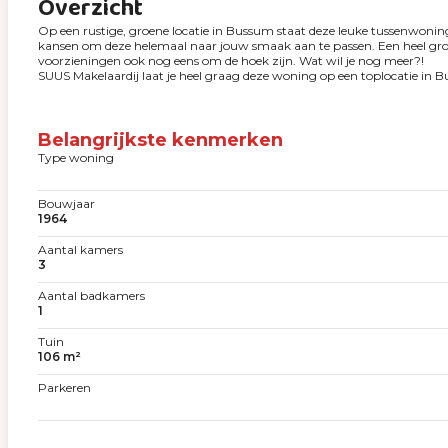
Overzicht
Op een rustige, groene locatie in Bussum staat deze leuke tussenwoning
kansen om deze helemaal naar jouw smaak aan te passen. Een heel groot 
voorzieningen ook nog eens om de hoek zijn. Wat wil je nog meer?!
SUUS Makelaardij laat je heel graag deze woning op een toplocatie in 
Belangrijkste kenmerken
Type woning
Bouwjaar
1964
Aantal kamers
3
Aantal badkamers
1
Tuin
106 m²
Parkeren