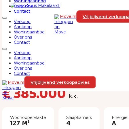
Woningaanbod
Ga naar hoofdinhoud
Ga naar voettekst
Over ons
Contact
Vrijblijvend verkoop
Move.nl
Verkoop
Aankoop
Woningaanbod
Over ons
Contact
Verkoop
Aankoop
Woningaanbod
Kruidnagelstraat 29
Over ons
Contact
1313 ET, ALMERE
Vrijblijvend verkoopadvies
Move.nl
€ 385.000
k.k.
Woonoppervlakte
Slaapkamers
Energiel
127 M²
4
A