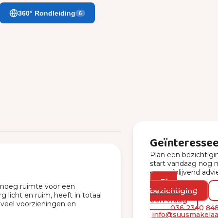
360° Rondleiding
6
Geïnteresse
Plan een bezichtigi
start vandaag nog 
een vrijblijvend advi
Plan
genoeg ruimte voor een
bezichtiging
licht en ruim, heeft in totaal
een vraag
 veel voorzieningen en
036 2340 84
info@suusmakelaar