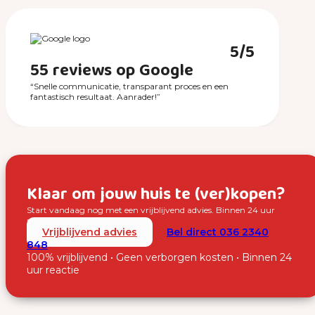
5/5
55 reviews op Google
“Snelle communicatie, transparant proces en een
fantastisch resultaat. Aanrader!”
Over SUUS
Klaar om jouw huis te (ver)kopen?
Start vandaag nog met een vrijblijvend advies. Binnen 24 uur
nemen wij contact met je op.
Vrijblijvend advies
Bel direct 036 2340
848
100% vrijblijvend • Geen verborgen kosten • Binnen 24
uur reactie