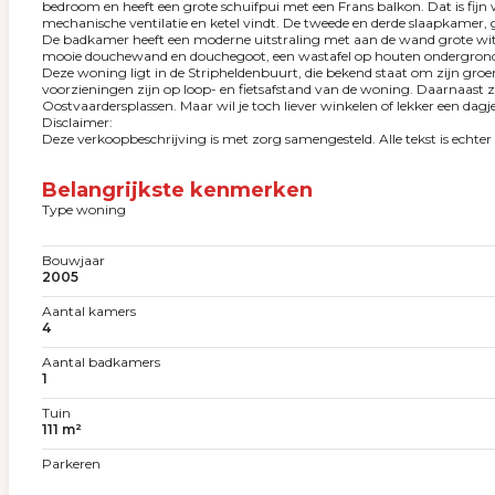
bedroom en heeft een grote schuifpui met een Frans balkon. Dat is fij
mechanische ventilatie en ketel vindt. De tweede en derde slaapkamer,
De badkamer heeft een moderne uitstraling met aan de wand grote witte
mooie douchewand en douchegoot, een wastafel op houten ondergrond e
Deze woning ligt in de Stripheldenbuurt, die bekend staat om zijn groe
voorzieningen zijn op loop- en fietsafstand van de woning. Daarnaast z
Oostvaardersplassen. Maar wil je toch liever winkelen of lekker een dag
Disclaimer:
Deze verkoopbeschrijving is met zorg samengesteld. Alle tekst is echt
Belangrijkste kenmerken
Type woning
Bouwjaar
2005
Aantal kamers
4
Aantal badkamers
1
Tuin
111 m²
Parkeren