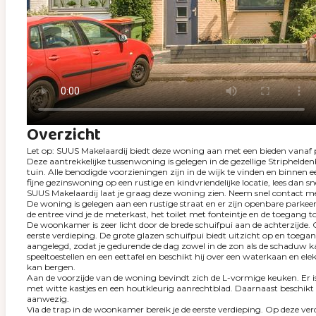
Overzicht
Let op: SUUS Makelaardij biedt deze woning aan met een bieden vanaf p
Deze aantrekkelijke tussenwoning is gelegen in de gezellige Stripheld
tuin. Alle benodigde voorzieningen zijn in de wijk te vinden en binnen e
fijne gezinswoning op een rustige en kindvriendelijke locatie, lees dan sn
SUUS Makelaardij laat je graag deze woning zien. Neem snel contact me
De woning is gelegen aan een rustige straat en er zijn openbare parkeerp
de entree vind je de meterkast, het toilet met fonteintje en de toegan
De woonkamer is zeer licht door de brede schuifpui aan de achterzijde. 
eerste verdieping. De grote glazen schuifpui biedt uitzicht op en toegan
aangelegd, zodat je gedurende de dag zowel in de zon als de schaduw kan
speeltoestellen en een eettafel en beschikt hij over een waterkaan en e
kan bergen.
Aan de voorzijde van de woning bevindt zich de L-vormige keuken. Er is
met witte kastjes en een houtkleurig aanrechtblad. Daarnaast beschikt 
aanwezig.
Via de trap in de woonkamer bereik je de eerste verdieping. Op deze ve