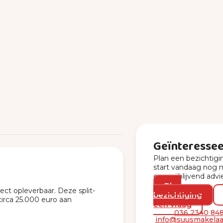
Geïnteresse
Plan een bezichtigi
start vandaag nog 
een vrijblijvend advi
Plan
ct opleverbaar. Deze split-
bezichtiging
circa 25.000 euro aan
een vraag
036 2340 84
info@suusmakelaar