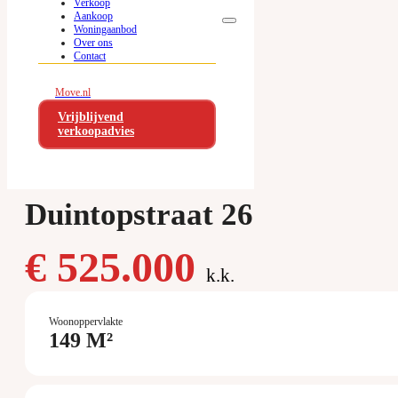
Verkoop
Ga naar hoofdinhoud
Ga naar voettekst
Aankoop
Woningaanbod
Over ons
Contact
Move.nl
Vrijblijvend
verkoopadvies
Duintopstraat 26
€ 525.000
k.k.
Woonoppervlakte
149 M²