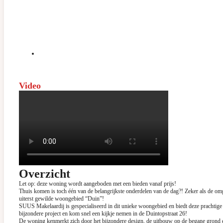
Video
Overzicht
Let op: deze woning wordt aangeboden met een bieden vanaf prijs!
Thuis komen is toch één van de belangrijkste onderdelen van de dag?! Zeker als de omge
uiterst gewilde woongebied “Duin”!
SUUS Makelaardij is gespecialiseerd in dit unieke woongebied en biedt deze prachtige
bijzondere project en kom snel een kijkje nemen in de Duintopstraat 26!
De woning kenmerkt zich door het bijzondere design, de uitbouw op de begane grond en