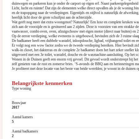
duinwegen en parkeren kun je onder de carport op eigen erf. Naast parkeergelegenheid tr
Licht, lucht en ruimte! Dat zijn de elementen welke direct opvallen als je de woning bi
en de trapopgang naar de verdiepingen. Eigentijds en stijlvol is natuurlijk de afwer
heerlijk licht door de grote schuifpui aan de achterzijde.
Wat geeft nog meer dat extra woongenot? Natuurlijk! Een luxe en complete keuken waar
zich aan de voorzijde en is gesitueerd aan 2 zijden. Deze is voorzien van een strakke d
vaatwasser, combi-oven, oven, afzuigschouw met eigen motor (direct naar buiten) en 2
Op de eerste verdieping, welke eveneens is uitgebouwd, bevinden zich de 3 ruime slaap
De badkamer heeft een dubbele wastafel, inloopdouche, ligbad, vrijhangend toilet en ee
Er volgt nog een wow factor zodra we de tweede verdieping bereiken. Hier bevindt zich 
walk-in closet, het dakterras en de complete 2e badkamer doen het hart zeker sneller
uitgevoerd met een 3e toilet, wastafel, douche en de wasmachine-aansluiting. Op het 
Wonen in de Duinen geeft een enorm vrij gevoel. Dit gevoel wordt onderstreept bij het 
zelf genieten van de rust en zomerse bries. ‘S-avonds de BBQ aan en herinneringen ma
Je profiteert met deze locatie van het beste van beide werelden; je woont in de duinen o
Belangrijkste kenmerken
Type woning
Bouwjaar
2017
Aantal kamers
5
Aantal badkamers
2