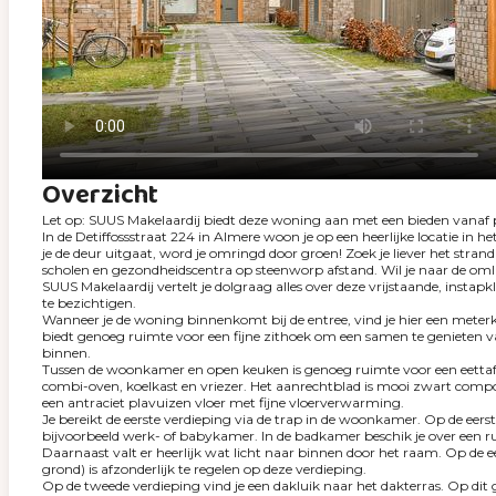
Overzicht
Let op: SUUS Makelaardij biedt deze woning aan met een bieden vanaf p
In de Detiffossstraat 224 in Almere woon je op een heerlijke locatie in 
je de deur uitgaat, word je omringd door groen! Zoek je liever het stra
scholen en gezondheidscentra op steenworp afstand. Wil je naar de omli
SUUS Makelaardij vertelt je dolgraag alles over deze vrijstaande, inst
te bezichtigen.
Wanneer je de woning binnenkomt bij de entree, vind je hier een mete
biedt genoeg ruimte voor een fijne zithoek om een samen te genieten van
binnen.
Tussen de woonkamer en open keuken is genoeg ruimte voor een eettafel 
combi-oven, koelkast en vriezer. Het aanrechtblad is mooi zwart compos
een antraciet plavuizen vloer met fijne vloerverwarming.
Je bereikt de eerste verdieping via de trap in de woonkamer. Op de eers
bijvoorbeeld werk- of babykamer. In de badkamer beschik je over een r
Daarnaast valt er heerlijk wat licht naar binnen door het raam. Op de
grond) is afzonderlijk te regelen op deze verdieping.
Op de tweede verdieping vind je een dakluik naar het dakterras. Op dit