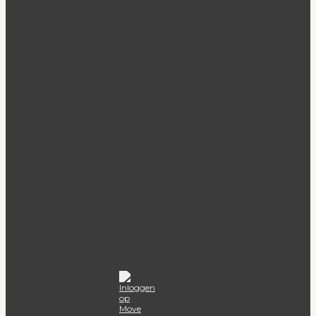
SUUS Makelaardij
De makelaar van Almere. Persoonlijk, professioneel en
resultaatgericht.
Diensten
Verkoop
Aankoop
Woningaanbod
Snelle links
Over ons
Blogs
Contact
Move.nl
Contact