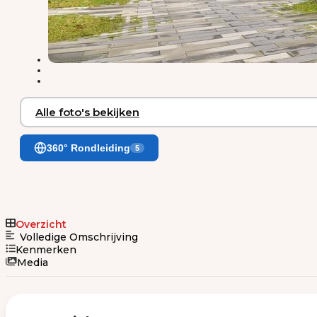
Alle foto's bekijken
360° Rondleiding
5
Overzicht
Volledige Omschrijving
Kenmerken
Media