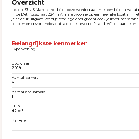
Overzicht
Let op: SUUS Makelaardij biedt deze woning aan met een bieden vanaf p
In de Detiffossstraat 224 in Almere woon je op een heerlijke locatie in 
je de deur uitgaat, word je omringd door groen! Zoek je liever het stra
scholen en gezondheidscentra op steenworp afstand. Wil je naar de oml
Belangrijkste kenmerken
Type woning
Bouwjaar
2019
Aantal kamers
4
Aantal badkamers
1
Tuin
42 m²
Parkeren