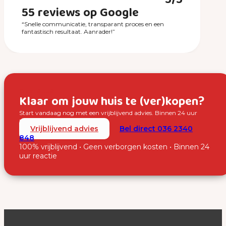
5/5
55 reviews op Google
“Snelle communicatie, transparant proces en een
fantastisch resultaat. Aanrader!”
Over SUUS
Klaar om jouw huis te (ver)kopen?
Start vandaag nog met een vrijblijvend advies. Binnen 24 uur
nemen wij contact met je op.
Vrijblijvend advies
Bel direct 036 2340
848
100% vrijblijvend • Geen verborgen kosten • Binnen 24
uur reactie