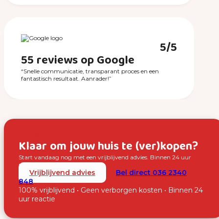
5/5
55 reviews op Google
“Snelle communicatie, transparant proces en een
fantastisch resultaat. Aanrader!”
Over SUUS
Klaar om jouw huis te (ver)kopen?
Start vandaag nog met een vrijblijvend advies. Binnen 24 uur
nemen wij contact met je op.
Vrijblijvend advies
Bel direct 036 2340
848
100% vrijblijvend • Geen verborgen kosten • Binnen 24
uur reactie