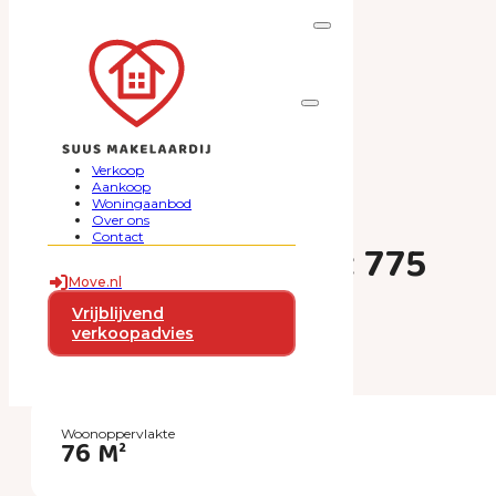
Ga naar hoofdinhoud
Ga naar voettekst
Verkoop
Aankoop
Woningaanbod
Over ons
Contact
Carel Willinkgracht 775
Move.nl
€ 425.000
Vrijblijvend
verkoopadvies
k.k.
Woonoppervlakte
76 M²