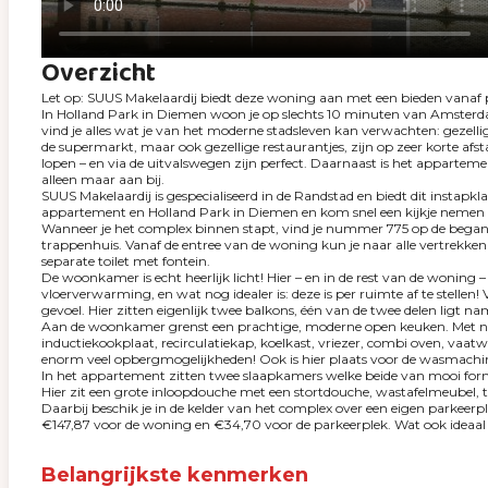
Overzicht
Let op: SUUS Makelaardij biedt deze woning aan met een bieden vanaf p
In Holland Park in Diemen woon je op slechts 10 minuten van Amsterdam
vind je alles wat je van het moderne stadsleven kan verwachten: gezelli
de supermarkt, maar ook gezellige restaurantjes, zijn op zeer korte af
lopen – en via de uitvalswegen zijn perfect. Daarnaast is het appartem
alleen maar aan bij.
SUUS Makelaardij is gespecialiseerd in de Randstad en biedt dit instap
appartement en Holland Park in Diemen en kom snel een kijkje nemen a
Wanneer je het complex binnen stapt, vind je nummer 775 op de begane g
trappenhuis. Vanaf de entree van de woning kun je naar alle vertrekken
separate toilet met fontein.
De woonkamer is echt heerlijk licht! Hier – en in de rest van de woning 
vloerverwarming, en wat nog idealer is: deze is per ruimte af te stelle
gevoel. Hier zitten eigenlijk twee balkons, één van de twee delen ligt na
Aan de woonkamer grenst een prachtige, moderne open keuken. Met name
inductiekookplaat, recirculatiekap, koelkast, vriezer, combi oven, vaat
enorm veel opbergmogelijkheden! Ook is hier plaats voor de wasmachine
In het appartement zitten twee slaapkamers welke beide van mooi formaa
Hier zit een grote inloopdouche met een stortdouche, wastafelmeubel, to
Daarbij beschik je in de kelder van het complex over een eigen parkeerpl
€147,87 voor de woning en €34,70 voor de parkeerplek. Wat ook ideaal is
Belangrijkste kenmerken