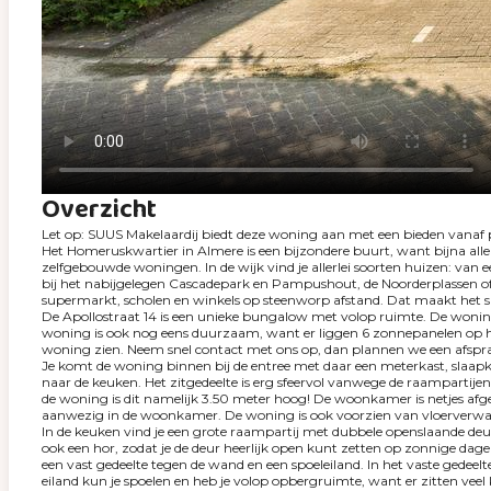
Overzicht
Let op: SUUS Makelaardij biedt deze woning aan met een bieden vanaf p
Het Homeruskwartier in Almere is een bijzondere buurt, want bijna alle
zelfgebouwde woningen. In de wijk vind je allerlei soorten huizen: van e
bij het nabijgelegen Cascadepark en Pampushout, de Noorderplassen of 
supermarkt, scholen en winkels op steenworp afstand. Dat maakt het sa
De Apollostraat 14 is een unieke bungalow met volop ruimte. De woning li
woning is ook nog eens duurzaam, want er liggen 6 zonnepanelen op het
woning zien. Neem snel contact met ons op, dan plannen we een afspra
Je komt de woning binnen bij de entree met daar een meterkast, slaap
naar de keuken. Het zitgedeelte is erg sfeervol vanwege de raampartijen 
de woning is dit namelijk 3.50 meter hoog! De woonkamer is netjes afgewer
aanwezig in de woonkamer. De woning is ook voorzien van vloerverwarm
In de keuken vind je een grote raampartij met dubbele openslaande deur
ook een hor, zodat je de deur heerlijk open kunt zetten op zonnige dag
een vast gedeelte tegen de wand en een spoeleiland. In het vaste gedeelt
eiland kun je spoelen en heb je volop opbergruimte, want er zitten veel