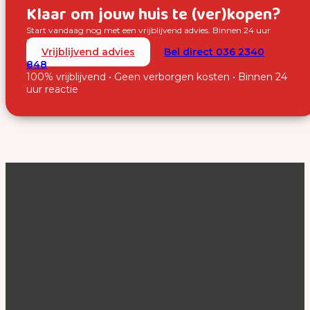
Over SUUS
Klaar om jouw huis te (ver)kopen?
Start vandaag nog met een vrijblijvend advies. Binnen 24 uur
nemen wij contact met je op.
Vrijblijvend advies
Bel direct 036 2340
848
100% vrijblijvend • Geen verborgen kosten • Binnen 24
uur reactie
SUUS Makelaardij
De makelaar van Almere. Persoonlijk, professioneel en
resultaatgericht.