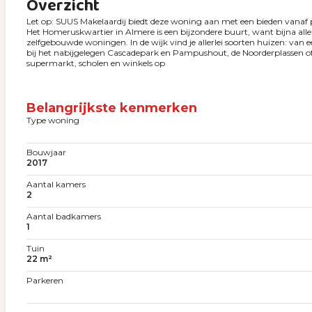
Overzicht
Let op: SUUS Makelaardij biedt deze woning aan met een bieden vanaf p
Het Homeruskwartier in Almere is een bijzondere buurt, want bijna alle
zelfgebouwde woningen. In de wijk vind je allerlei soorten huizen: van e
bij het nabijgelegen Cascadepark en Pampushout, de Noorderplassen of 
supermarkt, scholen en winkels op
Belangrijkste kenmerken
Type woning
Bouwjaar
2017
Aantal kamers
2
Aantal badkamers
1
Tuin
22 m²
Parkeren