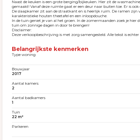
Naast de keuken is een grote berging/bijkeuken. Hier zit de wasmachine
gemaakt! Vanaf deze ruimte gaat er een deur naar buiten toe. Er is ook 
De slaapkamer zit aan de straatkant en is heerlijk ruim. De ramen zijn 
karakteristieke houten theetafel en een inloopdouche.
In de tuin geniet je van al het groen. In de zomermaanden zoek je hier 
tuin om zonnige dagen in door te brengen!
Disclaimer:
Deze verkoopbeschrijving is met zorg samengesteld. Alle tekst is echt
Belangrijkste kenmerken
Type woning
Bouwjaar
2017
Aantal kamers
2
Aantal badkamers
1
Tuin
22 m²
Parkeren