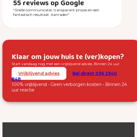
55 reviews op Google
“Snelle communicatie, transparant proces en een
fantastisch resultaat. Aanrader!”
Over SUUS
Klaar om jouw huis te (ver)kopen?
Start vandaag nog met een vrijblijvend advies. Binnen 24 uur
nemen wij contact met je op.
Vrijblijvend advies
Bel direct 036 2340
848
100% vrijblijvend • Geen verborgen kosten • Binnen 24
uur reactie