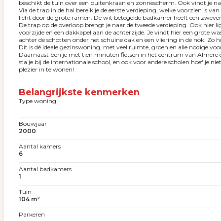
beschikt de tuin over een buitenkraan en zonnescherm. Ook vindt je na
Via de trap in de hal bereik je de eerste verdieping, welke voorzien is v
licht door de grote ramen. De wit betegelde badkamer heeft een zweve
De trap op de overloop brengt je naar de tweede verdieping. Ook hier li
voorzijde en een dakkapel aan de achterzijde. Je vindt hier een grote
achter de schotten onder het schuine dak en een vliering in de nok. Zo 
Dit is dé ideale gezinswoning, met veel ruimte, groen en alle nodige v
Daarnaast ben je met tien minuten fietsen in het centrum van Almere 
sta je bij de internationale school, en ook voor andere scholen hoef je 
plezier in te wonen!
Belangrijkste kenmerken
Type woning
Bouwjaar
2000
Aantal kamers
6
Aantal badkamers
1
Tuin
104 m²
Parkeren