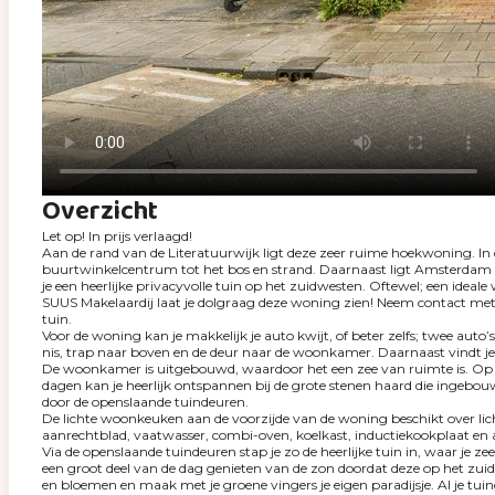
Overzicht
Let op! In prijs verlaagd!
Aan de rand van de Literatuurwijk ligt deze zeer ruime hoekwoning. In de
buurtwinkelcentrum tot het bos en strand. Daarnaast ligt Amsterdam p
je een heerlijke privacyvolle tuin op het zuidwesten. Oftewel; een ideale 
SUUS Makelaardij laat je dolgraag deze woning zien! Neem contact met 
tuin.
Voor de woning kan je makkelijk je auto kwijt, of beter zelfs; twee aut
nis, trap naar boven en de deur naar de woonkamer. Daarnaast vindt je h
De woonkamer is uitgebouwd, waardoor het een zee van ruimte is. Op de
dagen kan je heerlijk ontspannen bij de grote stenen haard die ingeb
door de openslaande tuindeuren.
De lichte woonkeuken aan de voorzijde van de woning beschikt over licht
aanrechtblad, vaatwasser, combi-oven, koelkast, inductiekookplaat en af
Via de openslaande tuindeuren stap je zo de heerlijke tuin in, waar je 
een groot deel van de dag genieten van de zon doordat deze op het zuidw
en bloemen en maak met je groene vingers je eigen paradijsje. Al je t