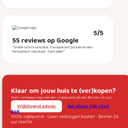
5/5
55 reviews op Google
“Snelle communicatie, transparant proces en een
fantastisch resultaat. Aanrader!”
Over SUUS
Klaar om jouw huis te (ver)kopen?
Start vandaag nog met een vrijblijvend advies. Binnen 24 uur
nemen wij contact met je op.
Vrijblijvend advies
Bel direct 036 2340
848
100% vrijblijvend • Geen verborgen kosten • Binnen 24
uur reactie