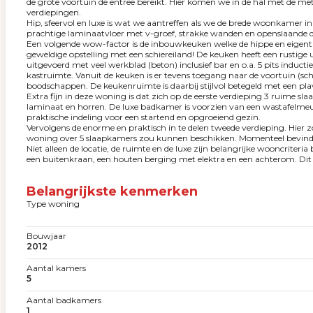
de grote voortuin de entree bereikt. Hier komen we in de hal met de me
verdiepingen.
Hip, sfeervol en luxe is wat we aantreffen als we de brede woonkamer
prachtige laminaatvloer met v-groef, strakke wanden en openslaande de
Een volgende wow-factor is de inbouwkeuken welke de hippe en eigenti
geweldige opstelling met een schiereiland! De keuken heeft een rustige 
uitgevoerd met veel werkblad (beton) inclusief bar en o.a. 5 pits induct
kastruimte. Vanuit de keuken is er tevens toegang naar de voortuin (sch
boodschappen. De keukenruimte is daarbij stijlvol betegeld met een pla
Extra fijn in deze woning is dat zich op de eerste verdieping 3 ruime s
laminaat en horren. De luxe badkamer is voorzien van een wastafelmeube
praktische indeling voor een startend en opgroeiend gezin.
Vervolgens de enorme en praktisch in te delen tweede verdieping. Hier
woning over 5 slaapkamers zou kunnen beschikken. Momenteel bevindt
Niet alleen de locatie, de ruimte en de luxe zijn belangrijke wooncrite
een buitenkraan, een houten berging met elektra en een achterom. Di
Belangrijkste kenmerken
Type woning
Bouwjaar
2012
Aantal kamers
5
Aantal badkamers
1