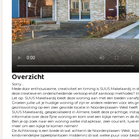
Overzicht
Sorry…
Mede door enthousiasme, creativiteit en timing is SUUS Makelaardij in 
deze creatieve en onderscheidende verkoop en/of aankoop methodes? Inf
Let op: SUUS Makelaardij biedt deze woning aan met een bieden vanafpr
Groeien jullie uit je huidige woning of zijn er andere redenen voor ie
gezinswoning op een zeer gewilde locatie in Noorderplassen-West heeft 
SUUS Makelaardij, gespecialiseerd in Almere, biedt deze prachtige, ins
informatie over deze fijne woning en kom snel een kijkje nemen in de 
Ben je op zoek naar een woning welke instapklaar, zeer courant, luxe
meer om een kijkje te komen nemen!
De Achtknoop is een brede straat achterin de Noorderplassen-West, bijn
kindvriendelijke (speelplantsoen middenin) straat welke puur voor best