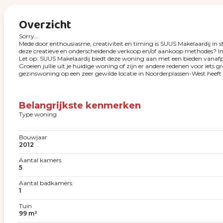
Overzicht
Sorry…
Mede door enthousiasme, creativiteit en timing is SUUS Makelaardij in 
deze creatieve en onderscheidende verkoop en/of aankoop methodes? Inf
Let op: SUUS Makelaardij biedt deze woning aan met een bieden vanafpr
Groeien jullie uit je huidige woning of zijn er andere redenen voor ie
gezinswoning op een zeer gewilde locatie in Noorderplassen-West heeft 
Belangrijkste kenmerken
Type woning
Bouwjaar
2012
Aantal kamers
5
Aantal badkamers
1
Tuin
99 m²