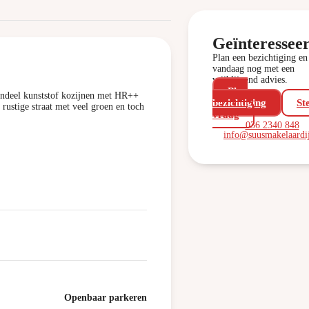
Geïnteressee
Plan een bezichtiging en 
vandaag nog met een
vrijblijvend advies.
Plan
endeel kunststof kozijnen met HR++
bezichtiging
St
 rustige straat met veel groen en toch
vraag
036 2340 848
info@suusmakelaardij
Openbaar parkeren