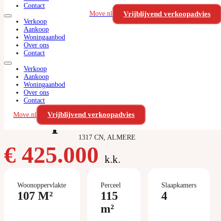
Contact
Ga naar hoofdinhoud
Ga naar voettekst
Vrijblijvend verkoopadvies
Move.nl
Verkoop
Aankoop
Woningaanbod
Over ons
Contact
Verkoop
Aankoop
Woningaanbod
Over ons
Contact
Zwinpad 24
Vrijblijvend verkoopadvies
Move.nl
1317 CN, ALMERE
€ 425.000
k.k.
Woonoppervlakte
Perceel
Slaapkamers
107 M²
115
4
m²