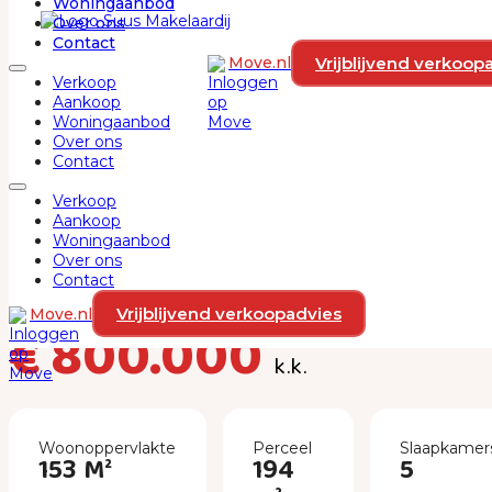
Woningaanbod
Ga naar hoofdinhoud
Ga naar voettekst
Over ons
Contact
Vrijblijvend verkoop
Move.nl
Verkoop
Aankoop
Woningaanbod
Over ons
Contact
Verkoop
Aankoop
Woningaanbod
Noorderduinstraat 21
Over ons
Contact
1361 DB, ALMERE
Vrijblijvend verkoopadvies
Move.nl
€ 800.000
k.k.
Woonoppervlakte
Perceel
Slaapkamer
153 M²
194
5