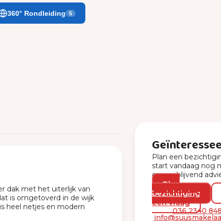
360° Rondleiding
5
Geïnteresse
Plan een bezichtigi
start vandaag nog 
een vrijblijvend advi
Plan
dak met het uiterlijk van
bezichtiging
at is omgetoverd in de wijk
een vraag
is heel netjes en modern
036 2340 84
info@suusmakelaar