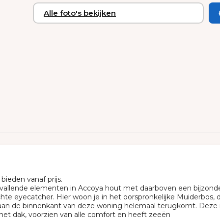
Alle foto's bekijken
ieden vanaf prijs.
allende elementen in Accoya hout met daarboven een bijzonder 
te eyecatcher. Hier woon je in het oorspronkelijke Muiderbos, d
k aan de binnenkant van deze woning helemaal terugkomt. Deze 
et dak, voorzien van alle comfort en heeft zeeën