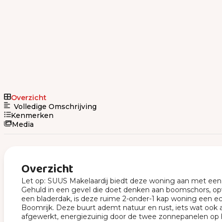
Overzicht
Volledige Omschrijving
Kenmerken
Media
Overzicht
Let op: SUUS Makelaardij biedt deze woning aan met een b
Gehuld in een gevel die doet denken aan boomschors, opv
een bladerdak, is deze ruime 2-onder-1 kap woning een ech
Boomrijk. Deze buurt ademt natuur en rust, iets wat oo
afgewerkt, energiezuinig door de twee zonnepanelen op h