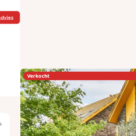
advies
1
Verkocht
s