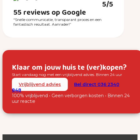
5/5
55 reviews op Google
“Snelle communicatie, transparant proces en een
fantastisch resultaat. Aanrader!”
Over SUUS
Klaar om jouw huis te (ver)kopen?
Start vandaag nog met een vrijblijvend advies. Binnen 24 uur
nemen wij contact met je op.
Vrijblijvend advies
Bel direct 036 2340
848
100% vrijblijvend • Geen verborgen kosten • Binnen 24
uur reactie