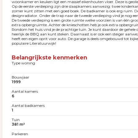
woonkamer en keuken ligt een massief eikenhouten vloer. Deze is geoli
Op de eerste verdieping zijn drie slaapkamers aanwezig: twee kinderkam
zomer kunt zitten met een goed boek. De badkamer is ook erg ruim. Door
designradiator. Onder de trap naar de tweede verdieping vind je nog ee
De tweede verdieping is een grote ruimte welke voorzien is van één gr
extra opbergruimte. Achter de knieschotten heb je ook extra opbergrui
Rondom het huis vind je de prachtige tuin. Je kunt daardoor de gehele d
heerlijk de BBQ aan kunt steken. Daarnaast is er ook een steiger aanwe
heeft een eigen oprit voor auto. De garage is deels omgebouwd tot b
populaire Literatuurwijk!
Belangrijkste kenmerken
Type woning
Bouwjaar
1999
Aantal kamers
6
Aantal badkamers
1
Tuin
381 m²
Parkeren