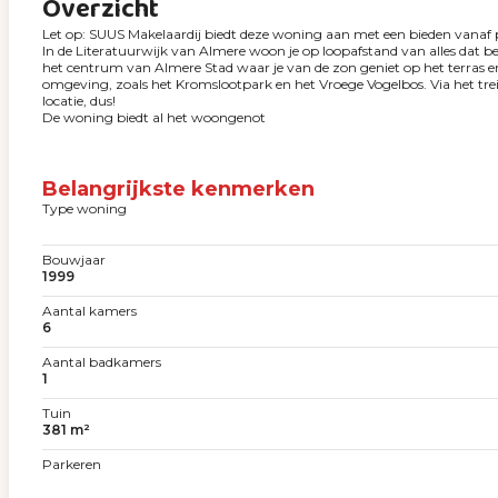
Overzicht
Let op: SUUS Makelaardij biedt deze woning aan met een bieden vanaf p
In de Literatuurwijk van Almere woon je op loopafstand van alles dat b
het centrum van Almere Stad waar je van de zon geniet op het terras en
omgeving, zoals het Kromslootpark en het Vroege Vogelbos. Via het tre
locatie, dus!
De woning biedt al het woongenot
Belangrijkste kenmerken
Type woning
Bouwjaar
1999
Aantal kamers
6
Aantal badkamers
1
Tuin
381 m²
Parkeren