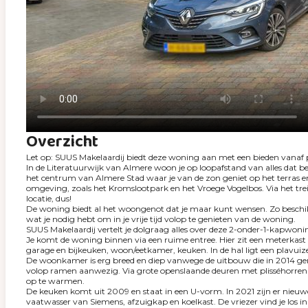
Overzicht
Let op: SUUS Makelaardij biedt deze woning aan met een bieden vanaf p
In de Literatuurwijk van Almere woon je op loopafstand van alles dat b
het centrum van Almere Stad waar je van de zon geniet op het terras en
omgeving, zoals het Kromslootpark en het Vroege Vogelbos. Via het tre
locatie, dus!
De woning biedt al het woongenot dat je maar kunt wensen. Zo beschik j
wat je nodig hebt om in je vrije tijd volop te genieten van de woning.
SUUS Makelaardij vertelt je dolgraag alles over deze 2-onder-1-kapwon
Je komt de woning binnen via een ruime entree. Hier zit een meterkast m
garage en bijkeuken, woon/eetkamer, keuken. In de hal ligt een plavuize
De woonkamer is erg breed en diep vanwege de uitbouw die in 2014 gemaa
volop ramen aanwezig. Via grote openslaande deuren met plisséhorren ber
op te warmen.
De keuken komt uit 2009 en staat in een U-vorm. In 2021 zijn er nieuw
vaatwasser van Siemens, afzuigkap en koelkast. De vriezer vind je los i