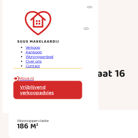
Ga naar hoofdinhoud
Ga naar voettekst
Verkoop
Aankoop
Woningaanbod
Over ons
Contact
Johan Fabriciusstraat 16
Move.nl
€ 625.000
Vrijblijvend
verkoopadvies
k.k.
Woonoppervlakte
186 M²