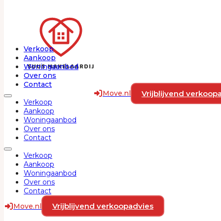
Ga naar hoofdinhoud
Ga naar voettekst
Verkoop
Aankoop
Woningaanbod
Over ons
Contact
Vrijblijvend verkoop
Move.nl
Verkoop
Antiguastraat 34
Aankoop
Woningaanbod
Over ons
Contact
1339 KX, ALMERE
€ 450.000
Verkoop
k.k.
Aankoop
Woningaanbod
Over ons
Contact
Woonoppervlakte
Perceel
Slaapkamer
Vrijblijvend verkoopadvies
Move.nl
98 M²
181 m²
3